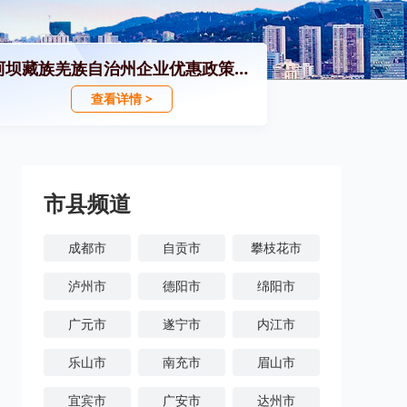
阿坝藏族羌族自治州企业优惠政策汇编
查看详情 >
市县频道
成都市
自贡市
攀枝花市
泸州市
德阳市
绵阳市
广元市
遂宁市
内江市
乐山市
南充市
眉山市
宜宾市
广安市
达州市