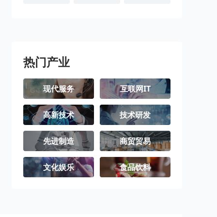
雅安市
巴中市
资阳市
阿坝藏族羌族
甘孜藏族自治
凉山彝族自治
自治州
州
州
热门产业
现代服务
互联网IT
高新技术
技术研发
先进制造
商贸贸易
文化娱乐
食品饮料